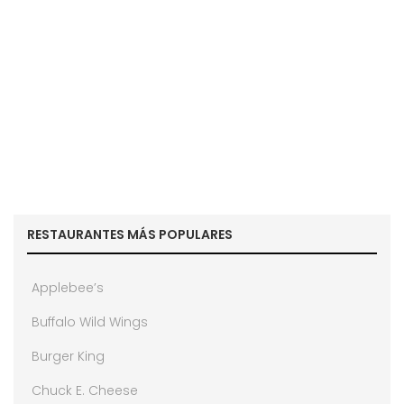
RESTAURANTES MÁS POPULARES
Applebee’s
Buffalo Wild Wings
Burger King
Chuck E. Cheese