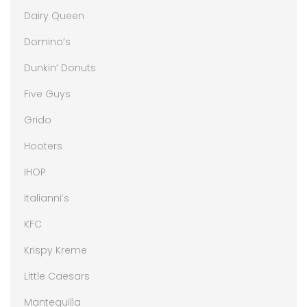
Dairy Queen
Domino’s
Dunkin’ Donuts
Five Guys
Grido
Hooters
IHOP
Italianni’s
KFC
Krispy Kreme
Little Caesars
Mantequilla