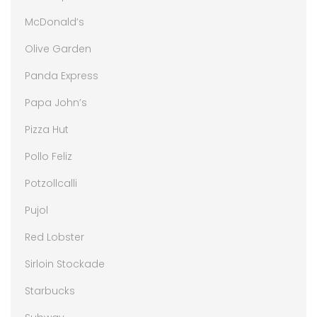
McDonald’s
Olive Garden
Panda Express
Papa John’s
Pizza Hut
Pollo Feliz
Potzollcalli
Pujol
Red Lobster
Sirloin Stockade
Starbucks