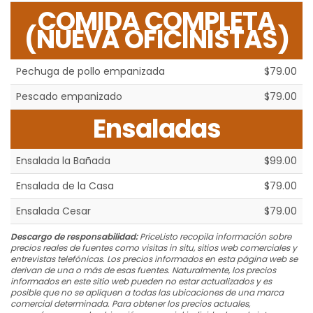
COMIDA COMPLETA
(NUEVA OFICINISTAS)
Pechuga de pollo empanizada
$79.00
Pescado empanizado
$79.00
Ensaladas
Ensalada la Bañada
$99.00
Ensalada de la Casa
$79.00
Ensalada Cesar
$79.00
Descargo de responsabilidad:
PriceListo recopila información sobre
precios reales de fuentes como visitas in situ, sitios web comerciales y
entrevistas telefónicas. Los precios informados en esta página web se
derivan de una o más de esas fuentes. Naturalmente, los precios
informados en este sitio web pueden no estar actualizados y es
posible que no se apliquen a todas las ubicaciones de una marca
comercial determinada. Para obtener los precios actuales,