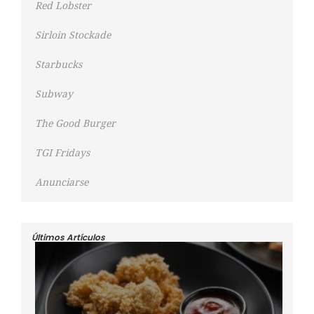
Red Lobster
Sirloin Stockade
Starbucks
Subway
The Good Burger
TGI Fridays
Anunciarse
Últimos Artículos