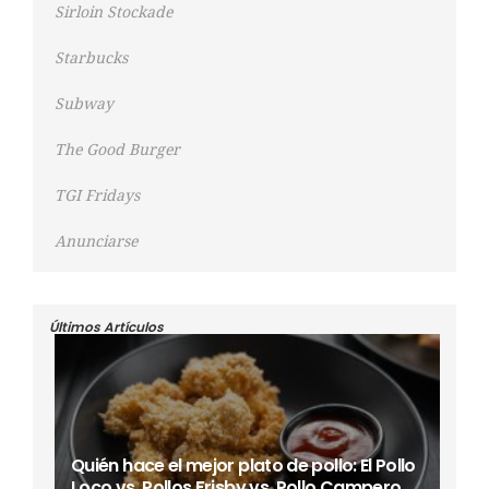
Sirloin Stockade
Starbucks
Subway
The Good Burger
TGI Fridays
Anunciarse
Últimos Artículos
Quién hace el mejor plato de pollo: El Pollo
Loco vs. Pollos Frisby vs. Pollo Campero