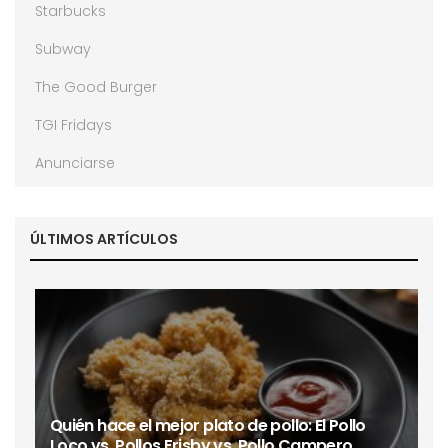
Starbucks
Subway
The Good Burger
TGI Fridays
Anunciarse
ÚLTIMOS ARTÍCULOS
Quién hace el mejor plato de pollo: El Pollo
Loco vs. Pollos Frisby vs. Pollo Campero