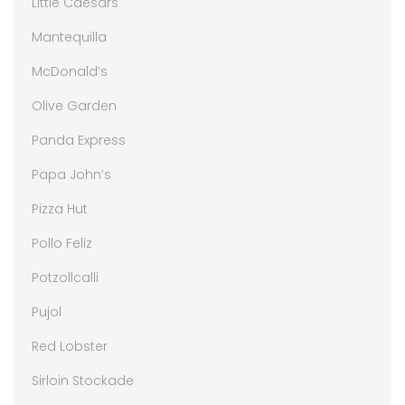
Little Caesars
Mantequilla
McDonald’s
Olive Garden
Panda Express
Papa John’s
Pizza Hut
Pollo Feliz
Potzollcalli
Pujol
Red Lobster
Sirloin Stockade