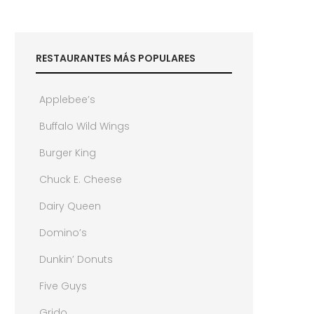
RESTAURANTES MÁS POPULARES
Applebee’s
Buffalo Wild Wings
Burger King
Chuck E. Cheese
Dairy Queen
Domino’s
Dunkin’ Donuts
Five Guys
Grido