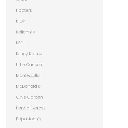
Hooters
IHOP
Italianni’s
KFC
Krispy Kreme
Little Caesars
Mantequilla
McDonald’s
Olive Garden
Panda Express
Papa John’s