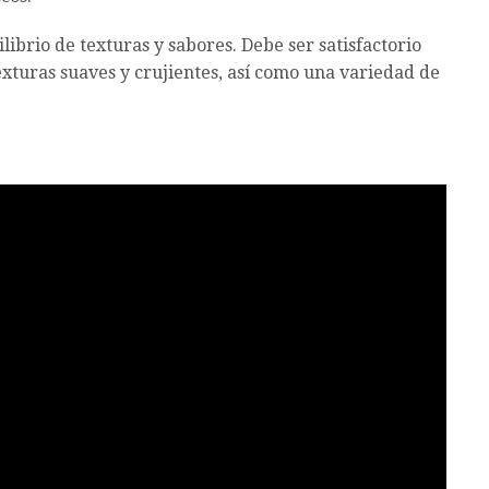
librio de texturas y sabores. Debe ser satisfactorio
xturas suaves y crujientes, así como una variedad de