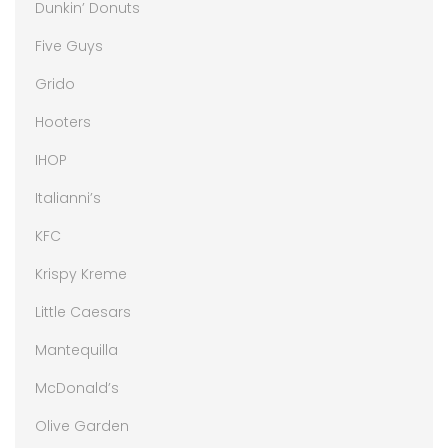
Dunkin’ Donuts
Five Guys
Grido
Hooters
IHOP
Italianni’s
KFC
Krispy Kreme
Little Caesars
Mantequilla
McDonald’s
Olive Garden