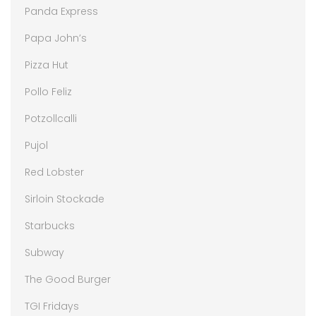
Panda Express
Papa John’s
Pizza Hut
Pollo Feliz
Potzollcalli
Pujol
Red Lobster
Sirloin Stockade
Starbucks
Subway
The Good Burger
TGI Fridays