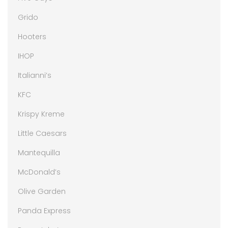
Grido
Hooters
IHOP
Italianni’s
KFC
Krispy Kreme
Little Caesars
Mantequilla
McDonald’s
Olive Garden
Panda Express