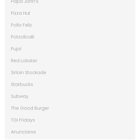
Papa John’s
Pizza Hut
Pollo Feliz
Potzollcalli
Pujol
Red Lobster
Sirloin Stockade
Starbucks
Subway
The Good Burger
TGI Fridays
Anunciarse