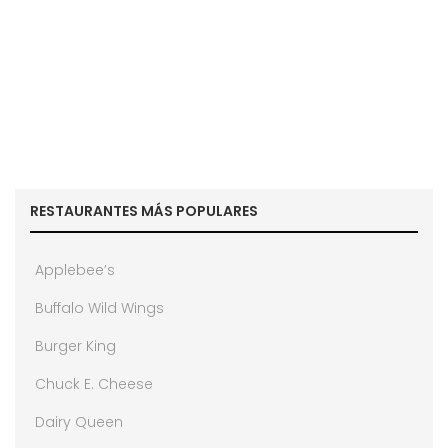
RESTAURANTES MÁS POPULARES
Applebee’s
Buffalo Wild Wings
Burger King
Chuck E. Cheese
Dairy Queen