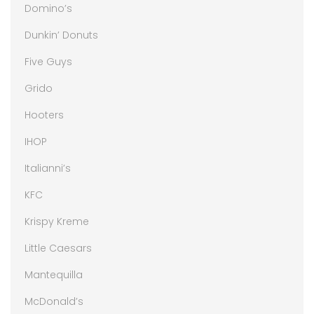
Domino’s
Dunkin’ Donuts
Five Guys
Grido
Hooters
IHOP
Italianni’s
KFC
Krispy Kreme
Little Caesars
Mantequilla
McDonald’s