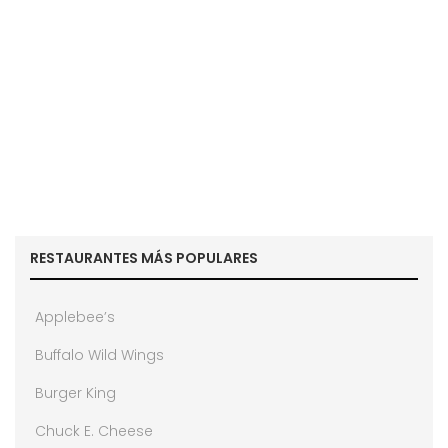
RESTAURANTES MÁS POPULARES
Applebee’s
Buffalo Wild Wings
Burger King
Chuck E. Cheese