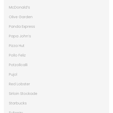
McDonald’s
Olive Garden
Panda Express
Papa John’s
Pizza Hut
Pollo Feliz
Potzollcalli
Pujol
Red Lobster
Sirloin Stockade
Starbucks
Subway