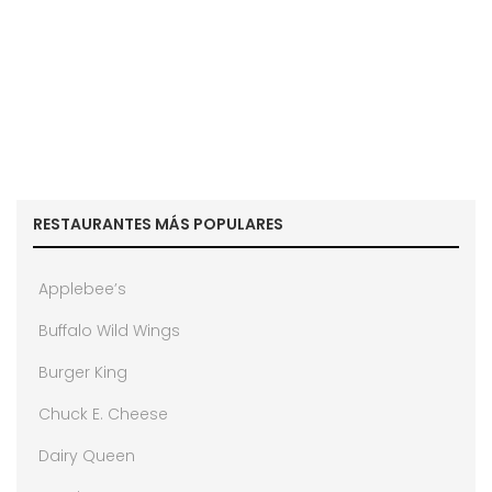
RESTAURANTES MÁS POPULARES
Applebee’s
Buffalo Wild Wings
Burger King
Chuck E. Cheese
Dairy Queen