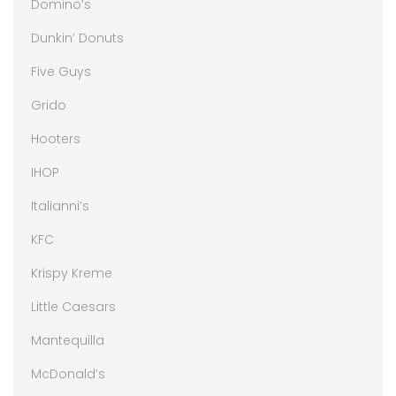
Domino’s
Dunkin’ Donuts
Five Guys
Grido
Hooters
IHOP
Italianni’s
KFC
Krispy Kreme
Little Caesars
Mantequilla
McDonald’s