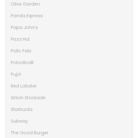
Olive Garden
Panda Express
Papa John’s
Pizza Hut
Pollo Feliz
Potzollcalli
Pujol
Red Lobster
Sirloin Stockade
Starbucks
Subway
The Good Burger