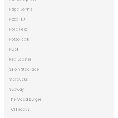
Papa John’s
Pizza Hut
Pollo Feliz
Potzollcalli
Pujol
Red Lobster
Sirloin Stockade
Starbucks
Subway
The Good Burger
TGI Fridays