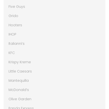
Five Guys
Grido
Hooters
IHOP
Italianni’s
KFC
Krispy Kreme
Little Caesars
Mantequilla
McDonald’s
Olive Garden
Panda Express