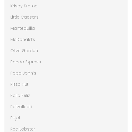
Krispy Kreme
Little Caesars
Mantequilla
McDonald’s
Olive Garden
Panda Express
Papa John’s
Pizza Hut
Pollo Feliz
Potzollcalli
Pujol
Red Lobster