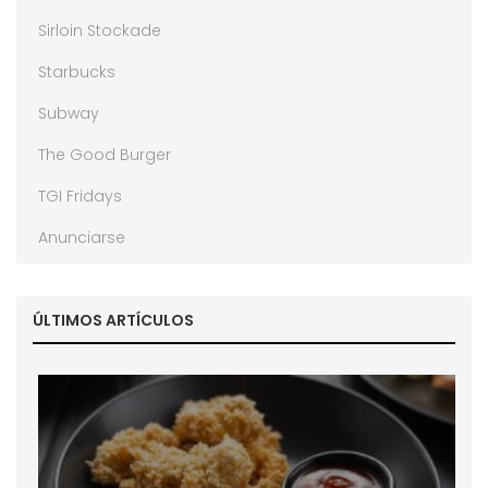
Sirloin Stockade
Starbucks
Subway
The Good Burger
TGI Fridays
Anunciarse
ÚLTIMOS ARTÍCULOS