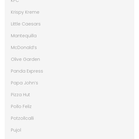
KFC
Krispy Kreme
Little Caesars
Mantequilla
McDonald’s
Olive Garden
Panda Express
Papa John’s
Pizza Hut
Pollo Feliz
Potzollcalli
Pujol