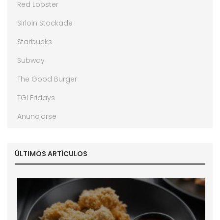
Red Lobster
Sirloin Stockade
Starbucks
Subway
The Good Burger
TGI Fridays
Anunciarse
ÚLTIMOS ARTÍCULOS