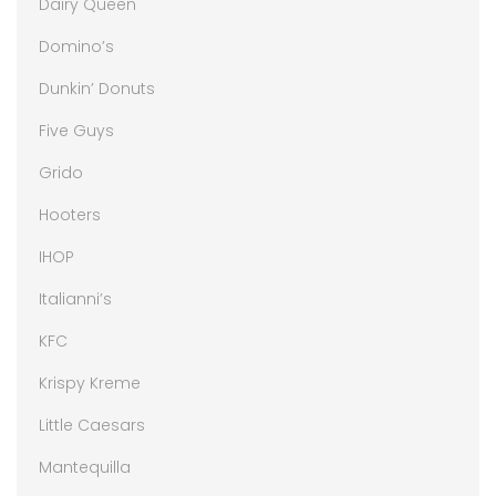
Dairy Queen
Domino’s
Dunkin’ Donuts
Five Guys
Grido
Hooters
IHOP
Italianni’s
KFC
Krispy Kreme
Little Caesars
Mantequilla