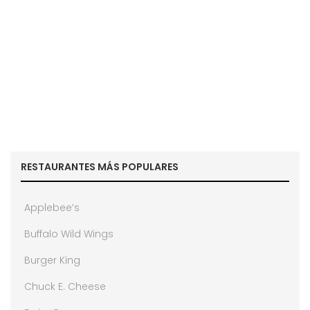
RESTAURANTES MÁS POPULARES
Applebee’s
Buffalo Wild Wings
Burger King
Chuck E. Cheese