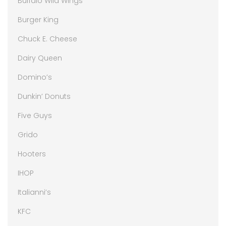
Buffalo Wild Wings
Burger King
Chuck E. Cheese
Dairy Queen
Domino’s
Dunkin’ Donuts
Five Guys
Grido
Hooters
IHOP
Italianni’s
KFC