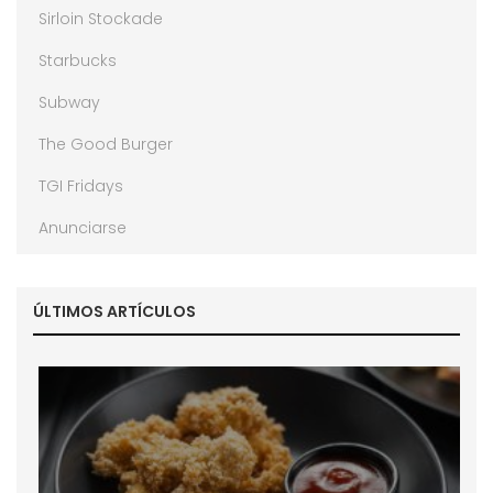
Sirloin Stockade
Starbucks
Subway
The Good Burger
TGI Fridays
Anunciarse
ÚLTIMOS ARTÍCULOS