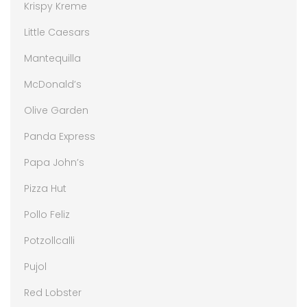
Krispy Kreme
Little Caesars
Mantequilla
McDonald’s
Olive Garden
Panda Express
Papa John’s
Pizza Hut
Pollo Feliz
Potzollcalli
Pujol
Red Lobster