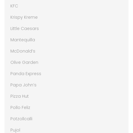
KFC
Krispy Kreme
Little Caesars
Mantequilla
McDonald’s
Olive Garden
Panda Express
Papa John’s
Pizza Hut
Pollo Feliz
Potzollcalli
Pujol