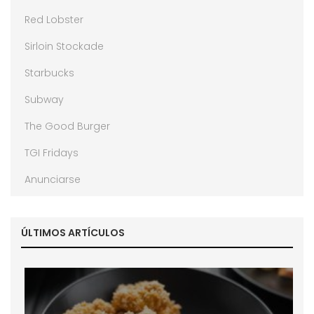
Red Lobster
Sirloin Stockade
Starbucks
Subway
The Good Burger
TGI Fridays
Anunciarse
ÚLTIMOS ARTÍCULOS